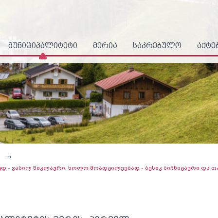
მუნიციპალიტეტი
მერია
საკრებულო
აქტე
ი
დ - ვასილ წიკლაური, ხოლო მოადგილეებად - ბესიკ ბიჩნიგაური და 