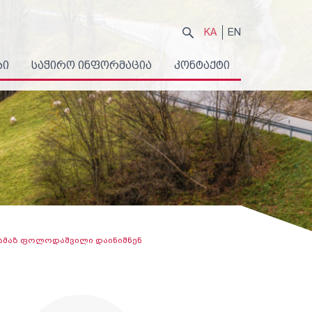
KA
EN
ბი
საჭირო ინფორმაცია
კონტაქტი
თამაზ ფოლოდაშვილი დაინიშნენ