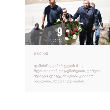
9
მაისი
9 მაისი
ფაშიზმზე გამარჯვების 81-ე
წლისთავთან დაკავშირებით, დუშეთის
მუნიციპალიტეტის მერმა კახაბერ
ჩიტაურმა, მოადგილე თამაზ
ფოლოდაშვილთან ერთად, მეორე
მსოფლიო ომში დაღუპულთა
მემორიალი გვირგვინით შეამკო. კ...