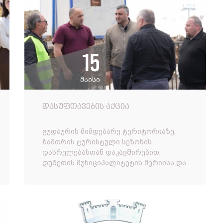
15
მაისი
დასუფთავების აქცია
გუდაურის მიმდებარე ტერიტორიაზე,
ზამთრის ტურისტული სეზონის
დასრულებასთან დაკავშირებით,
დუშეთის მუნიციპალიტეტის მერიისა და
ა(ა)იპ კეთილმოწყობის სამსახურის
ორგანიზებით, დასუფთავების აქცია
გაიმართა. აქ...