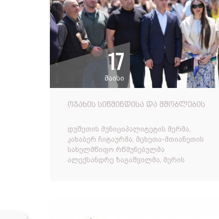
17
მაისი
ოჯახის სიწმინდისა და მშობლების
პატივისცემის დღე
დუშეთის მუნიციპალიტეტის მერმა,
კახაბერ ჩიტაურმა, მცხეთა-მთიანეთის
სახელმწიფო რწმუნებულმა
ალექსანდრე ზაგაშვილმა, მერის
მოადგილეებმა - ბესიკ ბიჩნიგაურმა და
თამაზ ფოლოდაშვილმა, ოჯახის
სიწმინდისა და მშობლ...